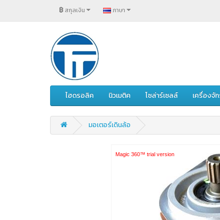
฿
สกุลเงิน
ภาษา
ไฮดรอลิค
นิวเมติค
โซล่าร์เซลล์
เครื่องจ
มอเตอร์เดินล้อ
Magic 360™ trial version