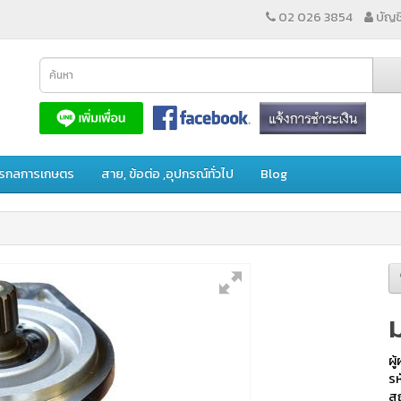
02 026 3854
บัญชี
ักรกลการเกษตร
สาย, ข้อต่อ ,อุปกรณ์ทั่วไป
Blog
ผู
รห
สถ