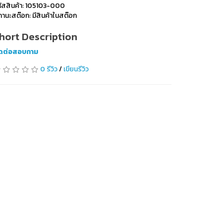
ัสสินค้า: 105103-000
านะสต๊อก: มีสินค้าในสต๊อก
hort Description
ิดต่อสอบถาม
0 รีวิว
/
เขียนรีวิว