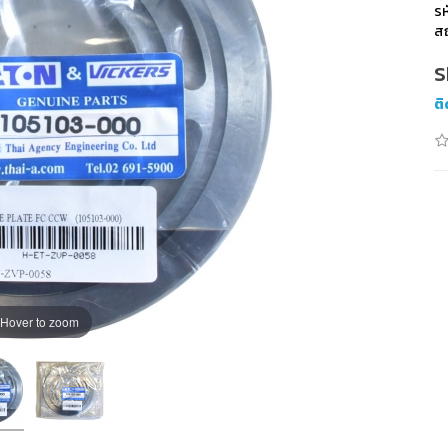
รห
สถ
S
ต
Hover to zoom