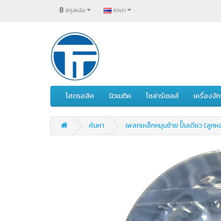
฿
สกุลเงิน
ภาษา
ไฮดรอลิค
นิวเมติค
โซล่าร์เซลล์
เครื่องจ
ค้นหา
เพลทเหล็กหมุนซ้าย ปั๊มเดียว (ลูกหล