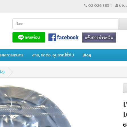
02 026 3854
บัญชี
ักรกลการเกษตร
สาย, ข้อต่อ ,อุปกรณ์ทั่วไป
Blog
ัง)
เ
ผู