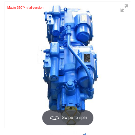
Magic 360™ trial version
Swipe to spin