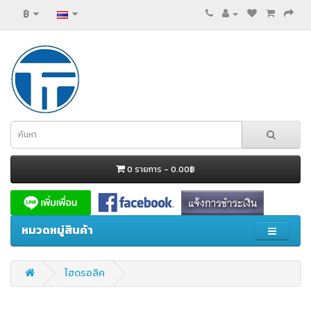
฿
0 รายการ - 0.00฿
หมวดหมู่สินค้า
ไฮดรอลิค