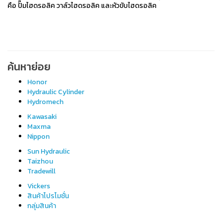
คือ ปั๊มไฮ
ดรอ
ลิค วาล์วไฮ
ดรอ
ลิค และหัวขับไฮ
ดรอ
ลิค
ค้นหาย่อย
Honor
Hydraulic Cylinder
Hydromech
Kawasaki
Maxma
Nippon
Sun Hydraulic
Taizhou
Tradewill
Vickers
สินค้าโปรโมชั่น
กลุ่มสินค้า