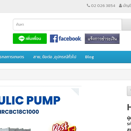
02 026 3854
บัญชี
ักรกลการเกษตร
สาย, ข้อต่อ ,อุปกรณ์ทั่วไป
Blog
ผู
ร
สถ