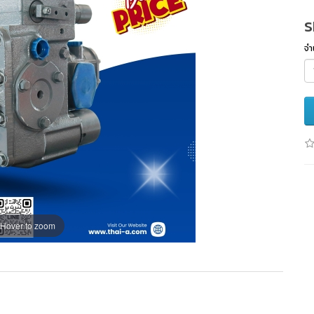
S
จำ
Hover to zoom