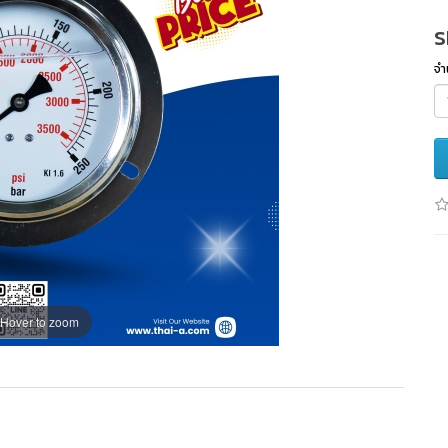
S
จำ
Hover to zoom