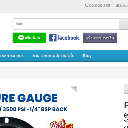
02 026 3854
บัญชี
ักรกลการเกษตร
สาย, ข้อต่อ ,อุปกรณ์ทั่วไป
Blog
ผู
รห
สถ