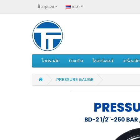
฿
สกุลเงิน
ภาษา
ไฮดรอลิค
นิวเมติค
โซล่าร์เซลล์
เครื่องจ
PRESSURE GAUGE