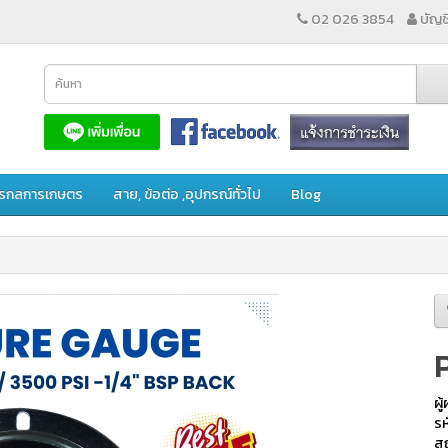
02 026 3854
บัญชี
ักรกลการเกษตร
สาย, ข้อต่อ ,อุปกรณ์ทั่วไป
Blog
ผู
รห
สถ