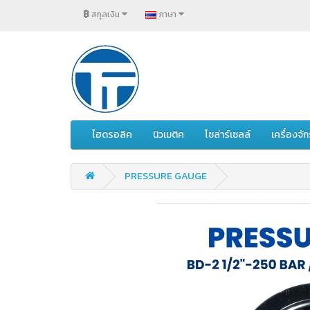
฿
สกุลเงิน
ภาษา
ไฮดรอลิค
นิวเมติค
โซล่าร์เซลล์
เครื่องจ
PRESSURE GAUGE