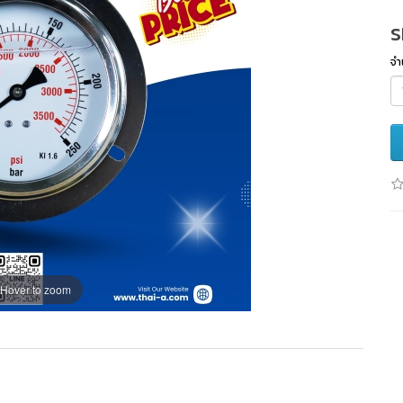
S
จำ
Hover to zoom